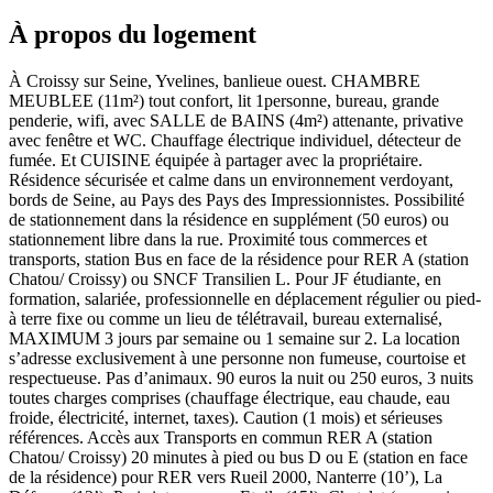
À propos du logement
À Croissy sur Seine, Yvelines, banlieue ouest. CHAMBRE
MEUBLEE (11m²) tout confort, lit 1personne, bureau, grande
penderie, wifi, avec SALLE de BAINS (4m²) attenante, privative
avec fenêtre et WC. Chauffage électrique individuel, détecteur de
fumée. Et CUISINE équipée à partager avec la propriétaire.
Résidence sécurisée et calme dans un environnement verdoyant,
bords de Seine, au Pays des Pays des Impressionnistes. Possibilité
de stationnement dans la résidence en supplément (50 euros) ou
stationnement libre dans la rue. Proximité tous commerces et
transports, station Bus en face de la résidence pour RER A (station
Chatou/ Croissy) ou SNCF Transilien L. Pour JF étudiante, en
formation, salariée, professionnelle en déplacement régulier ou pied-
à terre fixe ou comme un lieu de télétravail, bureau externalisé,
MAXIMUM 3 jours par semaine ou 1 semaine sur 2. La location
s’adresse exclusivement à une personne non fumeuse, courtoise et
respectueuse. Pas d’animaux. 90 euros la nuit ou 250 euros, 3 nuits
toutes charges comprises (chauffage électrique, eau chaude, eau
froide, électricité, internet, taxes). Caution (1 mois) et sérieuses
références. Accès aux Transports en commun RER A (station
Chatou/ Croissy) 20 minutes à pied ou bus D ou E (station en face
de la résidence) pour RER vers Rueil 2000, Nanterre (10’), La