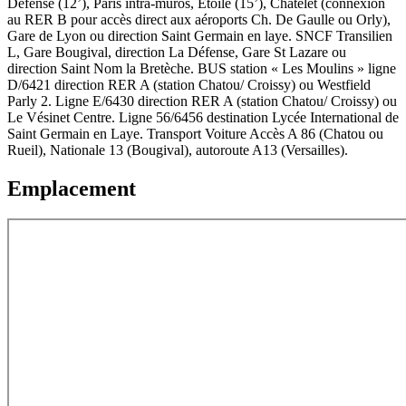
Défense (12’), Paris intra-muros, Etoile (15’), Chatelet (connexion
au RER B pour accès direct aux aéroports Ch. De Gaulle ou Orly),
Gare de Lyon ou direction Saint Germain en laye. SNCF Transilien
L, Gare Bougival, direction La Défense, Gare St Lazare ou
direction Saint Nom la Bretèche. BUS station « Les Moulins » ligne
D/6421 direction RER A (station Chatou/ Croissy) ou Westfield
Parly 2. Ligne E/6430 direction RER A (station Chatou/ Croissy) ou
Le Vésinet Centre. Ligne 56/6456 destination Lycée International de
Saint Germain en Laye. Transport Voiture Accès A 86 (Chatou ou
Rueil), Nationale 13 (Bougival), autoroute A13 (Versailles).
Emplacement