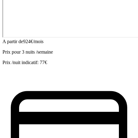
A partir de
924
€
/mois
Prix pour
3
nuit
s
/semaine
Prix /nuit indicatif:
77€