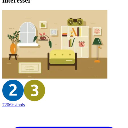
intéresser
720
€+
/mois