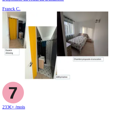
Franck C.
233
€+
/mois