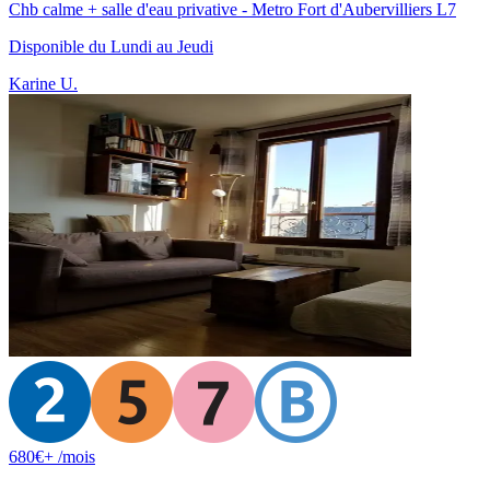
Chb calme + salle d'eau privative - Metro Fort d'Aubervilliers L7
Disponible
du Lundi au Jeudi
Karine U.
680
€+
/mois