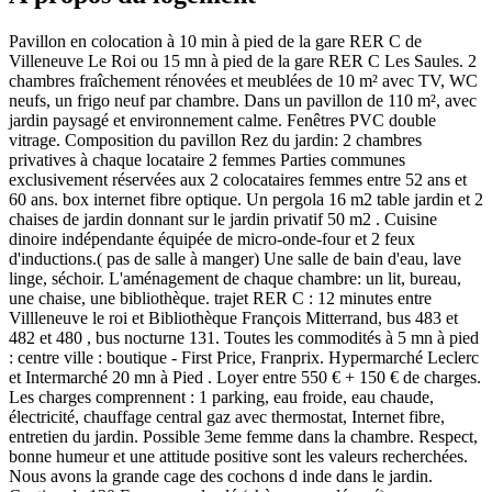
Pavillon en colocation à 10 min à pied de la gare RER C de
Villeneuve Le Roi ou 15 mn à pied de la gare RER C Les Saules. 2
chambres fraîchement rénovées et meublées de 10 m² avec TV, WC
neufs, un frigo neuf par chambre. Dans un pavillon de 110 m², avec
jardin paysagé et environnement calme. Fenêtres PVC double
vitrage. Composition du pavillon Rez du jardin: 2 chambres
privatives à chaque locataire 2 femmes Parties communes
exclusivement réservées aux 2 colocataires femmes entre 52 ans et
60 ans. box internet fibre optique. Un pergola 16 m2 table jardin et 2
chaises de jardin donnant sur le jardin privatif 50 m2 . Cuisine
dinoire indépendante équipée de micro-onde-four et 2 feux
d'inductions.( pas de salle à manger) Une salle de bain d'eau, lave
linge, séchoir. L'aménagement de chaque chambre: un lit, bureau,
une chaise, une bibliothèque. trajet RER C : 12 minutes entre
Villleneuve le roi et Bibliothèque François Mitterrand, bus 483 et
482 et 480 , bus nocturne 131. Toutes les commodités à 5 mn à pied
: centre ville : boutique - First Price, Franprix. Hypermarché Leclerc
et Intermarché 20 mn à Pied . Loyer entre 550 € + 150 € de charges.
Les charges comprennent : 1 parking, eau froide, eau chaude,
électricité, chauffage central gaz avec thermostat, Internet fibre,
entretien du jardin. Possible 3eme femme dans la chambre. Respect,
bonne humeur et une attitude positive sont les valeurs recherchées.
Nous avons la grande cage des cochons d inde dans le jardin.