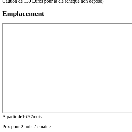
Caution de 130 Euros pour la clé (chèque non déposé).
Emplacement
A partir de
167
€
/mois
Prix pour
2
nuit
s
/semaine