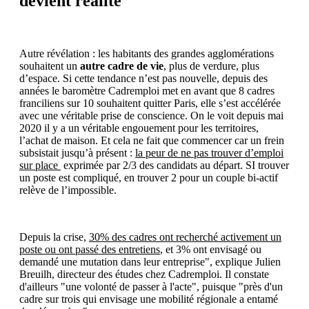
devient réalité
Autre révélation : les habitants des grandes agglomérations
souhaitent un
autre cadre de vie
, plus de verdure, plus
d’espace. Si cette tendance n’est pas nouvelle, depuis des
années le baromètre Cadremploi met en avant que 8 cadres
franciliens sur 10 souhaitent quitter Paris, elle s’est accélérée
avec une véritable prise de conscience. On le voit depuis mai
2020 il y a un véritable engouement pour les territoires,
l’achat de maison. Et cela ne fait que commencer car un frein
subsistait jusqu’à présent :
la peur de ne pas trouver d’emploi
sur place
exprimée par 2/3 des candidats au départ. SI trouver
un poste est compliqué, en trouver 2 pour un couple bi-actif
relève de l’impossible.
Depuis la crise,
30% des cadres ont recherché activement un
poste ou ont passé des entretiens
, et 3% ont envisagé ou
demandé une mutation dans leur entreprise", explique Julien
Breuilh, directeur des études chez Cadremploi. Il constate
d'ailleurs "une volonté de passer à l'acte", puisque "près d'un
cadre sur trois qui envisage une mobilité régionale a entamé