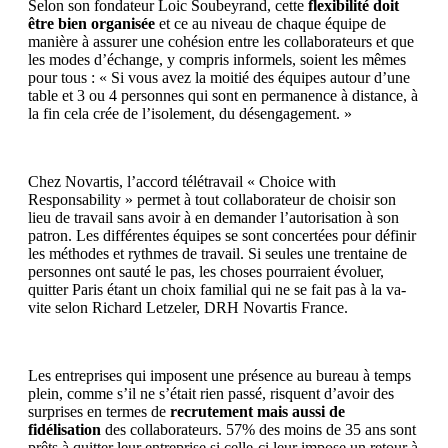
Selon son fondateur Loic Soubeyrand, cette
flexibilité doit
être bien organisée
et ce au niveau de chaque équipe de
manière à assurer une cohésion entre les collaborateurs et que
les modes d’échange, y compris informels, soient les mêmes
pour tous : « Si vous avez la moitié des équipes autour d’une
table et 3 ou 4 personnes qui sont en permanence à distance, à
la fin cela crée de l’isolement, du désengagement. »
Chez Novartis, l’accord télétravail « Choice with
Responsability » permet à tout collaborateur de choisir son
lieu de travail sans avoir à en demander l’autorisation à son
patron. Les différentes équipes se sont concertées pour définir
les méthodes et rythmes de travail. Si seules une trentaine de
personnes ont sauté le pas, les choses pourraient évoluer,
quitter Paris étant un choix familial qui ne se fait pas à la va-
vite selon Richard Letzeler, DRH Novartis France.
Les entreprises qui imposent une présence au bureau à temps
plein, comme s’il ne s’était rien passé, risquent d’avoir des
surprises en termes de
recrutement mais aussi de
fidélisation
des collaborateurs. 57% des moins de 35 ans sont
prêts à quitter leur entreprise si celle-ci leur impose un retour à