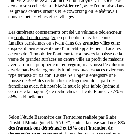
interview accordée au cabinet Arthur Lloyd**. La société de
demain sera celle de la
"bi-résidence"
, avec l'entreprise dans
les grands centres urbains et le coworking ou le télétravail
dans les petites villes et les villages.
Les différents confinements ont été un véritable déclencheur
du
souhait de déménager
, en particulier chez les jeunes
familles parisiennes ou vivant dans des
grandes villes
et ne
disposant bien souvent que d’un petit appartement. Tous les
acteurs de l’immobilier l’ont constaté à travers la baisse de la
vente de grandes surfaces en centre-ville au profit de maisons
avec jardin en périphérie ou en
région
, mais aussi l’explosion
des demandes de logements lumineux avec espaces extérieurs
type terrasse ou balcon. Le site Se Loger a enregistré une
hausse de 30% des recherches de logement de la part des
franciliens avec, fait notable, le taux le plus faible (même si
cela reste la majorité) de recherches en Ile de France : 77% vs
86% habituellement.
Selon l’étude Baromètre des Territoires réalisée par Elabe,
l’Institut Montaigne et la SNCF*, suite à la crise sanitaire,
8%
des français ont déménagé et 19% ont l’intention de
déménager prochainement.
Une intention qui se renforce